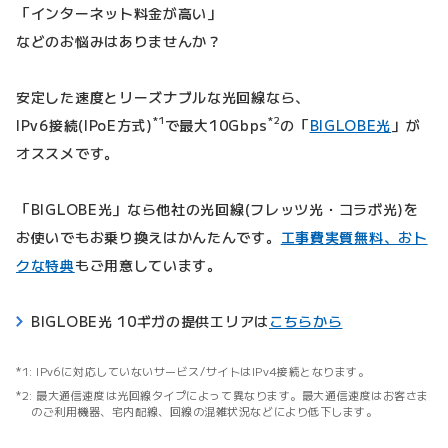
「インターネット料金が高い」
などのお悩みはありませんか？
安定した速度とリーズナブルな光回線なら、
*1
*2
IPv6接続(IPoE方式)
で最大10Gbps
の「
BIGLOBE光
」が
オススメです。
「BIGLOBE光」なら他社の光回線(フレッツ光・コラボ光)を
お使いでもお乗り換えはかんたんです。
工事費実質無料、おト
クな特典
もご用意しています。
BIGLOBE光 10ギガの提供エリアは
こちらから
IPv6に対応していないサービス/サイトはIPv4接続となります。
最大通信速度は光回線タイプによって異なります。最大通信速度はお客さま
のご利用機器、宅内配線、回線の混雑状況などにより低下します。