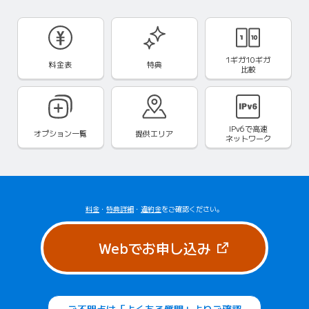
1ギガ10ギガ
料金表
特典
比較
IPv6で
高速
オプション一覧
提供エリア
ネットワーク
料金
・
特典詳細
・
違約金
をご確認ください。
（新しいタブで
Webでお申し込み