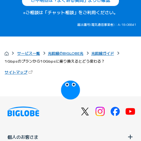
ご不明点は「よくある質問」よりご確認
※ご相談は「チャット相談」をご利用ください。
届出番号(電気通信事業者)：A-18-08841
サービス一覧
光回線のBIGLOBE光
光回線ガイド
1Gbpsのプランから10Gbpsに乗り換えるとどう変わる？
（新しいタブで開きます）
サイトマップ
びっぷるのページ
個人のお客さま