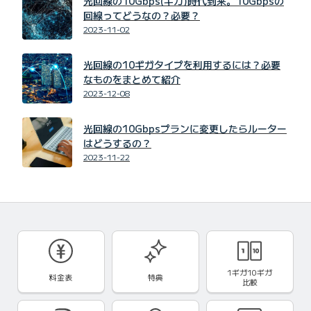
光回線の10Gbps(ギガ)時代到来。10Gbpsの
回線ってどうなの？必要？
2023-11-02
光回線の10ギガタイプを利用するには？必要
なものをまとめて紹介
2023-12-08
光回線の10Gbpsプランに変更したらルーター
はどうするの？
2023-11-22
1ギガ10ギガ
料金表
特典
比較