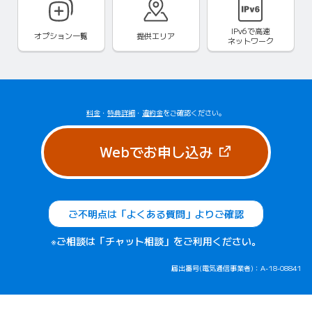
IPv6で
高速
オプション一覧
提供エリア
ネットワーク
料金
・
特典詳細
・
違約金
をご確認ください。
（新しいタブで
Webでお申し込み
ご不明点は「よくある質問」よりご確認
※ご相談は「チャット相談」をご利用ください。
届出番号(電気通信事業者)：A-18-08841