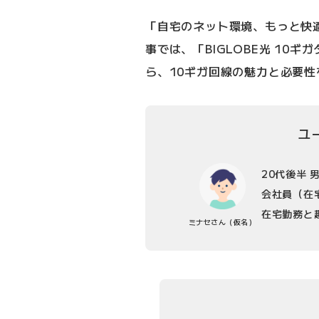
「自宅のネット環境、もっと快
事では、「BIGLOBE光 10
ら、10ギガ回線の魅力と必要
ユ
20代後半
会社員（在
在宅勤務と
ミナセさん
（仮名）