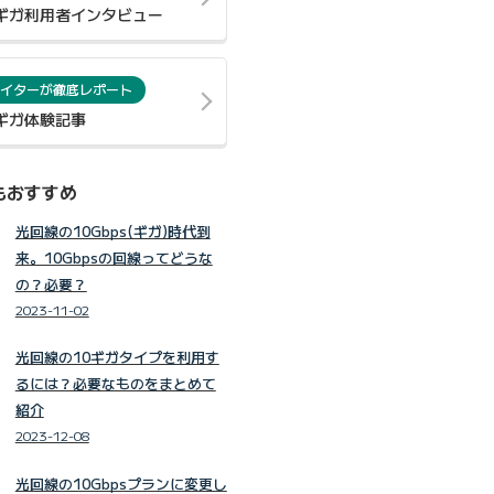
0ギガ利用者インタビュー
イターが徹底レポート
0ギガ体験記事
もおすすめ
光回線の10Gbps(ギガ)時代到
来。10Gbpsの回線ってどうな
の？必要？
2023-11-02
光回線の10ギガタイプを利用す
るには？必要なものをまとめて
紹介
2023-12-08
光回線の10Gbpsプランに変更し