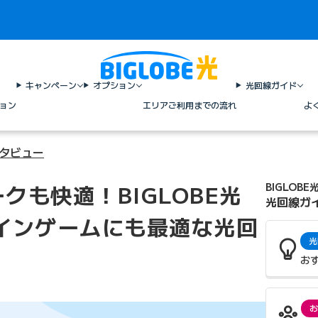
キャンペーン
オプション
光回線ガイド
ョン
エリア
ご利用までの流れ
よ
ンタビュー
クも快適！BIGLOBE光
BIGLOBE
光回線ガ
インゲームにも最適な光回
光
お
お