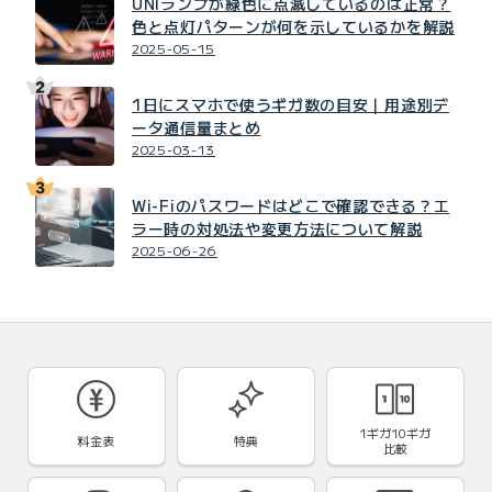
UNIランプが緑色に点滅しているのは正常？
色と点灯パターンが何を示しているかを解説
2025-05-15
1日にスマホで使うギガ数の目安｜用途別デ
ータ通信量まとめ
2025-03-13
Wi-Fiのパスワードはどこで確認できる？エ
ラー時の対処法や変更方法について解説
2025-06-26
1ギガ10ギガ
料金表
特典
比較