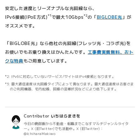
安定した速度とリーズナブルな光回線なら、
*1
*2
IPv6接続(IPoE方式)
で最大10Gbps
の「
BIGLOBE光
」が
オススメです。
「BIGLOBE光」なら他社の光回線(フレッツ光・コラボ光)を
お使いでもお乗り換えはかんたんです。
工事費実質無料、おト
クな特典
もご用意しています。
IPv6に対応していないサービス/サイトはIPv4接続となります。
最大通信速度は光回線タイプによって異なります。最大通信速度はお客さま
のご利用機器、宅内配線、回線の混雑状況などにより低下します。
Contributor
いちはらまきを
今日の晩御飯から不動産・転職までこなすマルチジャンルライタ
ー。X (旧Twitter)でも活動中。X (旧Twitter)：
@IchiharaMakiwo