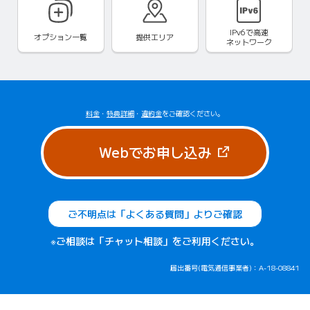
IPv6で
高速
オプション一覧
提供エリア
ネットワーク
料金
・
特典詳細
・
違約金
をご確認ください。
（新しいタブで
Webでお申し込み
ご不明点は「よくある質問」よりご確認
※ご相談は「チャット相談」をご利用ください。
届出番号(電気通信事業者)：A-18-08841