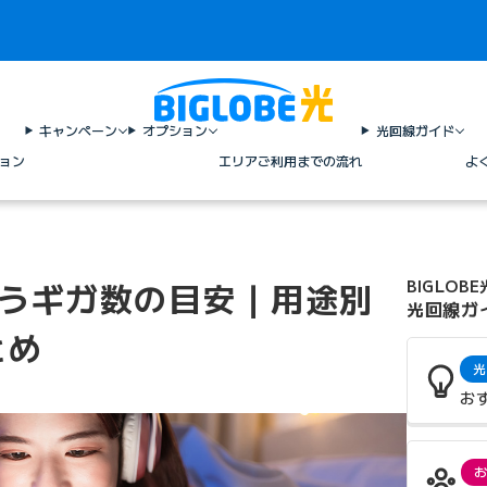
キャンペーン
オプション
光回線ガイド
ョン
エリア
ご利用までの流れ
よ
使うギガ数の目安｜用途別
BIGLOBE
光回線ガ
とめ
光
お