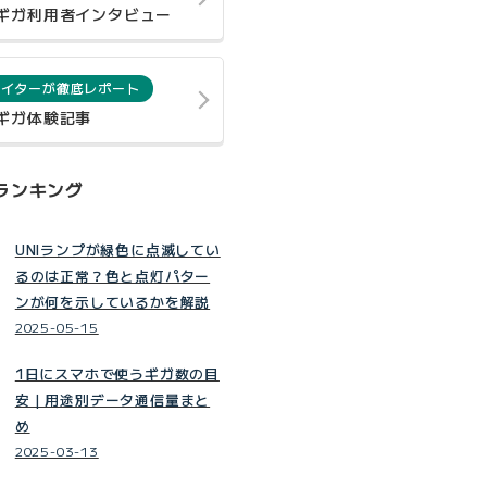
0ギガ利用者インタビュー
ライターが徹底レポート
0ギガ体験記事
ランキング
UNIランプが緑色に点滅してい
るのは正常？色と点灯パター
ンが何を示しているかを解説
2025-05-15
1日にスマホで使うギガ数の目
安｜用途別データ通信量まと
め
2025-03-13