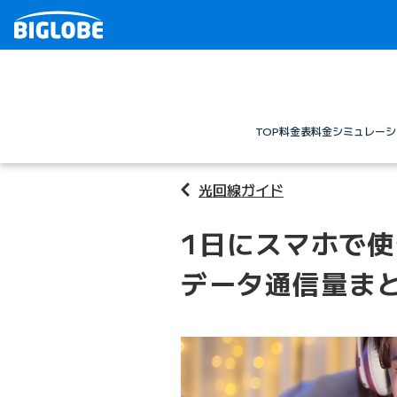
TOP
料金表
料金シミュレーシ
光回線ガイド
1日にスマホで
データ通信量ま