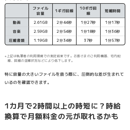
ファイル
10ギガ回
1ギガ回線
短縮時間
アップロード
容量
線
動画
2.61GB
2分44秒
1分27秒
1分17秒
音楽
2.59GB
2分54秒
1分18秒
1分36秒
圧縮書類
1.19GB
2分34秒
37秒
1分57秒
上記は執筆者の利用環境での測定結果です。お客さまのご利用機器、宅内配
線、回線の混雑状況などにより低下します。
特に容量の大きいファイルを扱う際に、圧倒的な差が生まれて
いるのを確認できます。
1カ月で2時間以上の時短に？時給
換算で月額料金の元が取れるかも