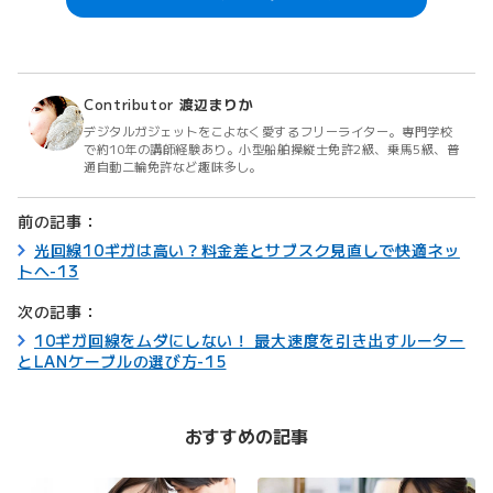
Contributor
渡辺まりか
デジタルガジェットをこよなく愛するフリーライター。専門学校
で約10年の講師経験あり。小型船舶操縦士免許2級、乗馬5級、普
通自動二輪免許など趣味多し。
前の記事：
光回線10ギガは高い？料金差とサブスク見直しで快適ネッ
トへ-13
次の記事：
10ギガ回線をムダにしない！ 最大速度を引き出すルーター
とLANケーブルの選び方-15
おすすめの記事