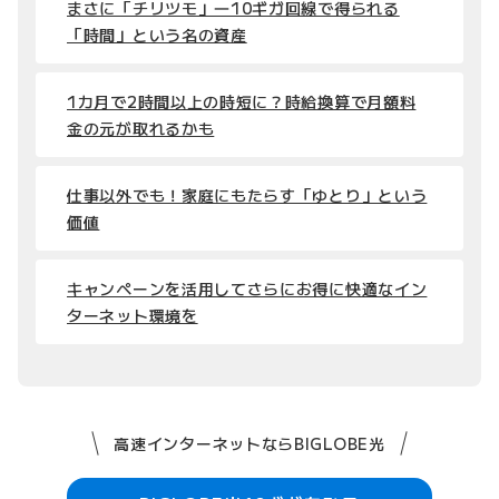
まさに「チリツモ」―10ギガ回線で得られる
「時間」という名の資産
1カ月で2時間以上の時短に？時給換算で月額料
金の元が取れるかも
仕事以外でも！家庭にもたらす「ゆとり」という
価値
キャンペーンを活用してさらにお得に快適なイン
ターネット環境を
高速インターネットならBIGLOBE光