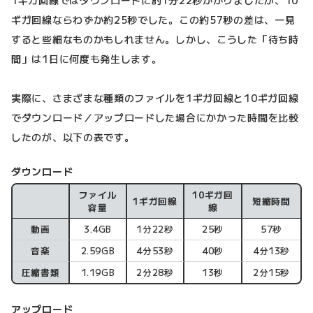
1ギガ回線ではダウンロードに約1分22秒かかりましたが、10
ギガ回線ならわずか約25秒でした。この約57秒の差は、一見
すると些細なものかもしれません。しかし、こうした「待ち時
間」は1日に何度も発生します。
実際に、さまざまな種類のファイルを1ギガ回線と10ギガ回線
でダウンロード／アップロードした場合にかかった時間を比較
したのが、以下の表です。
ダウンロード
ファイル
10ギガ回
1ギガ回線
短縮時間
ダウンロード
容量
線
動画
3.4GB
1分22秒
25秒
57秒
音楽
2.59GB
4分53秒
40秒
4分13秒
圧縮書類
1.19GB
2分28秒
13秒
2分15秒
アップロード