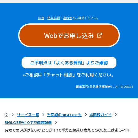
料金
・
特典詳細
・
違約金
をご確認ください。
（新しいタブで
Webでお申し込み
ご不明点は「よくある質問」よりご確認
※ご相談は「チャット相談」をご利用ください。
届出番号(電気通信事業者)：A-18-08841
サービス一覧
光回線のBIGLOBE光
光回線ガイド
BIGLOBE光10ギガ体験記事
時短で思いがけないゆとりが！10ギガ回線乗り換えでQOLを上げよう-14