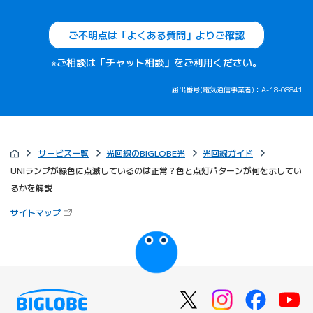
ご不明点は「よくある質問」よりご確認
※ご相談は「チャット相談」をご利用ください。
届出番号(電気通信事業者)：A-18-08841
サービス一覧
光回線のBIGLOBE光
光回線ガイド
UNIランプが緑色に点滅しているのは正常？色と点灯パターンが何を示してい
るかを解説
（新しいタブで開きます）
サイトマップ
びっぷるのページ