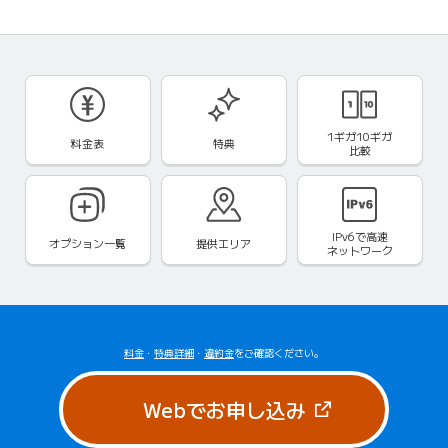
1ギガ10ギガ
料金表
特典
比較
IPv6で
高速
オプション一覧
提供エリア
ネットワーク
料金
・
特典詳細
・
違約金
をご確認ください。
（新しいタブで
Webでお申し込み