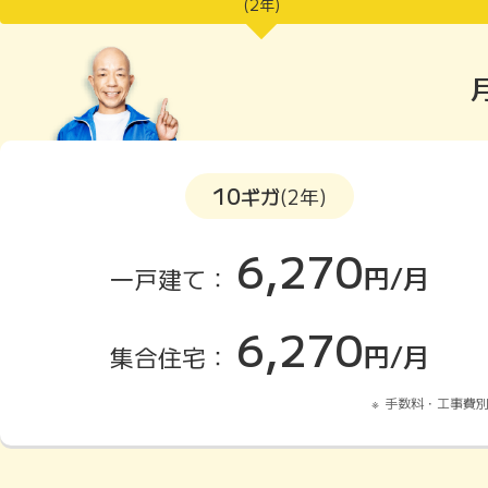
(2年)
10
ギガ
(2年)
6,270
円/月
一戸建て：
6,270
円/月
集合住宅：
手数料・工事費別