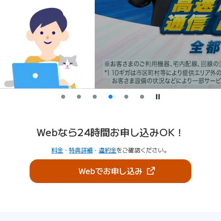
停止
Webなら24時間お申し込みOK！
料金
・
特典詳細
・
違約金
をご確認ください。
（新しいタブで開きま
Webでお申し込み