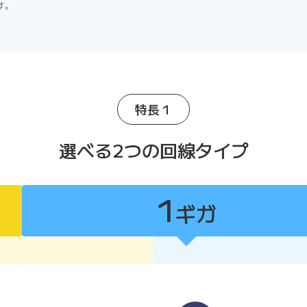
す。
特長１
選べる2つの回線タイプ
1
ギガ
1ギガ