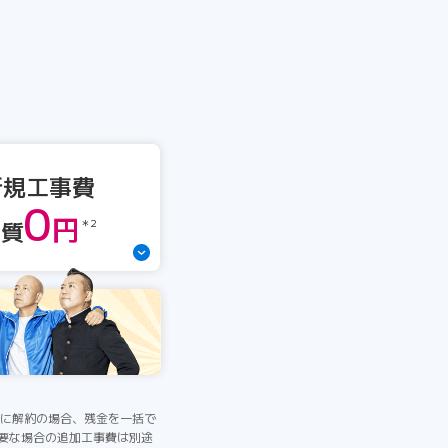
新規工事費
0
円
実質
＊2
間中に解約の場合、残金を一括で
必要な場合の追加工事費は別途