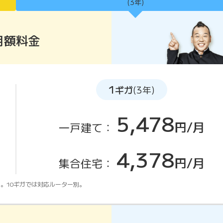
(3年)
月額料金
1
ギガ
(3年)
5,478
円/月
一戸建て：
4,378
円/月
集合住宅：
。10ギガでは対応ルーター別。