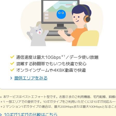
通信速度は最大10Gbps
＊1
／データ使い放題
混雑する時間帯でもいつも快適で安心
オンラインゲームや4K8K動画で快適
提供エリアをみる
本サービスはベストエフォート型です。お客さまのご利用機器、宅内配線、回線
1 一部エリアでの提供です。10ギガタイプをご利用いただくには10ギガ対応ル
2 マンション1ギガタイプの場合は、最大200Mbpsまたは最大100Mbpsとなる
10ギガ1ギガの比較はこちら