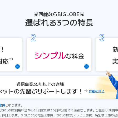
光回線ならBIGLOBE光
選ばれる3つの特長
！
シンプル
な
料金
対応
＊1
通信事業35年以上の老舗
ネットの先輩がサポートします！
詳細を見る
提供
となります。
をBIGLOBE利用料金から24回または36回の分割にて値引きします。分割払い期
休日工事費、BIGLOBE光電話工事費、BIGLOBE光テレビ工事費、特別な工事が