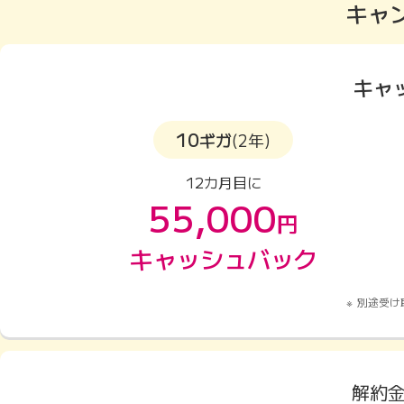
キャ
キャ
10
ギガ
(2年)
12カ月目に
55,000
円
キャッシュバック
別途受け
解約