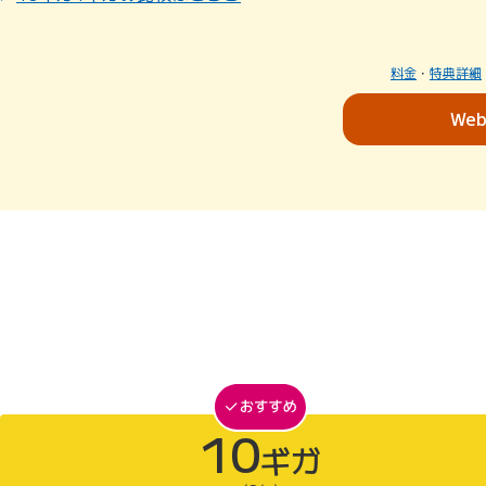
料金
・
特典詳細
We
10
ギガ
10ギガがおすすめ