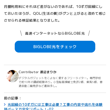
月額利用料にそれほど差がないのであれば、10ギガ回線にし
ておいたほうが、QOL(生活の質)がグンと上がると改めて感じ
させられる検証結果となりました。
高速インターネットならBIGLOBE光
BIGLOBE光をチェック
Contributor
渡辺まりか
デジタルガジェットをこよなく愛するフリーライター。専門学校
で約10年の講師経験あり。小型船舶操縦士免許2級、乗馬5級、普
通自動二輪免許など趣味多し。
前の記事：
光回線の10ギガには工事は必要？工事の内容や流れを体験
談ベースで完全リポート！-02