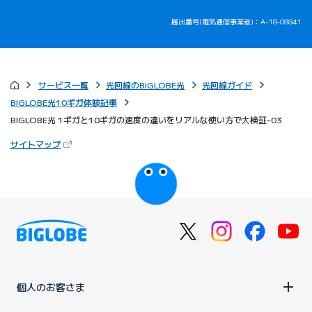
届出番号(電気通信事業者)：A-18-08841
サービス一覧
光回線のBIGLOBE光
光回線ガイド
BIGLOBE光10ギガ体験記事
BIGLOBE光 1ギガと10ギガの速度の違いをリアルな使い方で大検証-03
（新しいタブで開きます）
サイトマップ
びっぷるのページ
個人のお客さま