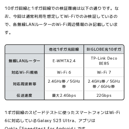
10ギガ回線と1ギガ回線での検証環境は以下の通りです。な
お、今回は通常利用を想定してWi-Fiでのみ検証しているの
で、各無線LANルーターのWi-Fi周辺情報のみ記載していま
す。
他社1ギガ光回線
BIGLOBE光10ギガ
検証環境
TP-Link Deco
無線LANルーター
E-WMTA2.4
BE85
対応Wi-Fi規格
Wi-Fi 6
Wi-Fi 7
2.4GHz帯／5GHz
2.4GHz帯／5GHz
対応周波数帯
帯
帯／6GHz帯
伝送速度
最大2.4Gbps
22Gbps
1ギガ回線のスピードテストに使ったスマートフォンはWi-Fi
6に対応しているGalaxy S23 Ultra、アプリは
Ookla「Speedtest for Android」です。