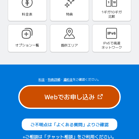
1ギガ10ギガ
料金表
特典
比較
IPv6で
高速
オプション一覧
提供エリア
ネットワーク
料金
・
特典詳細
・
違約金
をご確認ください。
（新しいタブで
Webでお申し込み
ご不明点は「よくある質問」よりご確認
※ご相談は「チャット相談」をご利用ください。