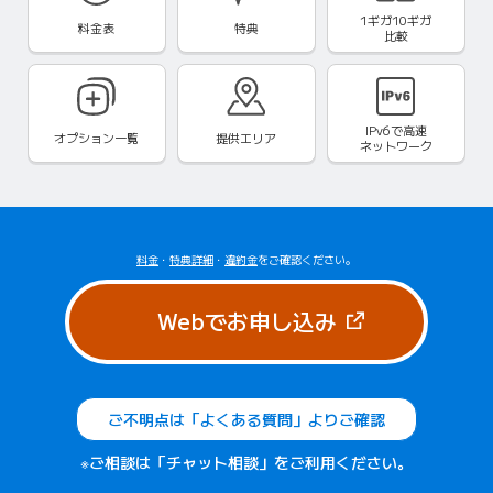
1ギガ10ギガ
料金表
特典
比較
IPv6で
高速
オプション一覧
提供エリア
ネットワーク
料金
・
特典詳細
・
違約金
をご確認ください。
（新しいタブで
Webでお申し込み
ご不明点は「よくある質問」よりご確認
※ご相談は「チャット相談」をご利用ください。