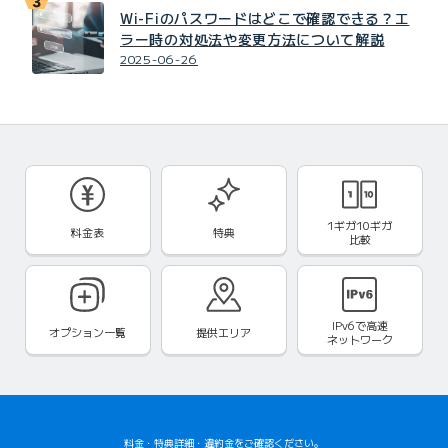
Wi-Fiのパスワードはどこで確認できる？エ
ラー時の対処法や変更方法について解説
2025-06-26
1ギガ10ギガ
料金表
特典
比較
IPv6で
高速
オプション一覧
提供エリア
ネットワーク
料金
・
特典詳細
・
違約金
をご確認ください。