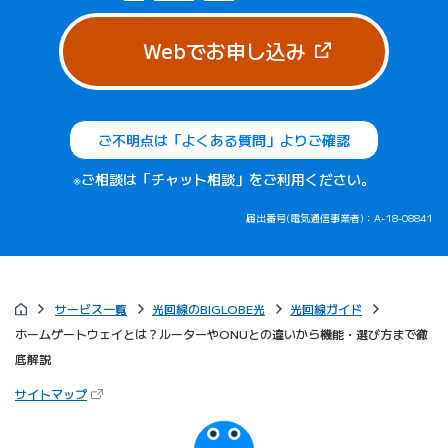
（新しいタブで
Webでお申し込み
ご不明点は「よくある質問」よりご確認
※ご相談は「チャット相談」をご利用ください。
届出番号(電気通信事業者)：A-18-08841
サービス一覧
光回線のBIGLOBE光
光回線ガイド
ホームゲートウェイとは？ルーターやONUとの違いから機能・選び方まで徹
底解説
（新しいタブで開きます）
サイトマップ
びっぷるのページ