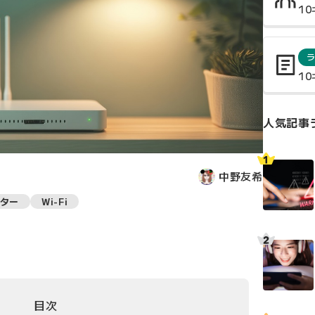
1
1
人気記事
中野友希
ター
Wi-Fi
目次