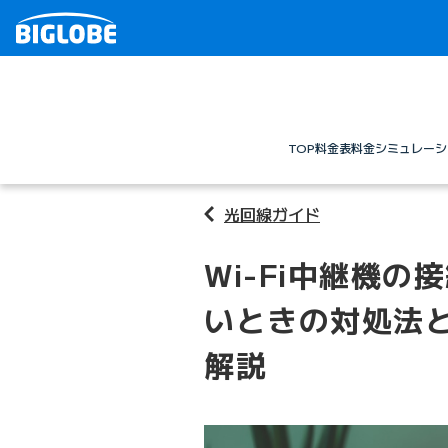
TOP
料金表
料金シミュレーシ
光回線ガイド
Wi-Fi中継機
いときの対処法
解説