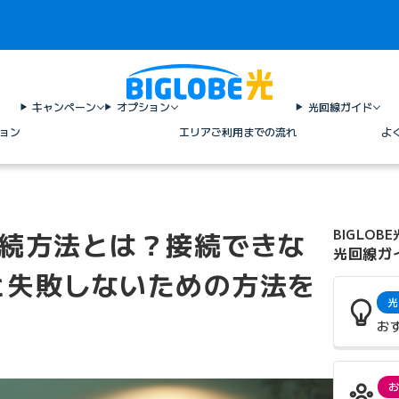
キャンペーン
オプション
光回線ガイド
ョン
エリア
ご利用までの流れ
よ
の接続方法とは？接続できな
BIGLOBE
光回線ガ
と失敗しないための方法を
光
お