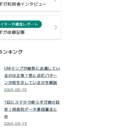
0ギガ利用者インタビュー
ライターが徹底レポート
0ギガ体験記事
ランキング
UNIランプが緑色に点滅してい
るのは正常？色と点灯パター
ンが何を示しているかを解説
2025-05-15
1日にスマホで使うギガ数の目
安｜用途別データ通信量まと
め
2025-03-13