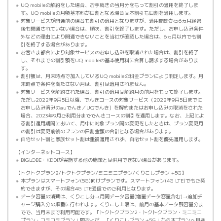
UQ mobileの解約をした場合、お手続きの当月分をもって割引の適用を終了しま
す。UQ mobileの月額基本料が日割となる場合は本割引も日割を適用します。
対象サービスが開通前の場合も割引の適用となりますが、適用開始から6ヵ月経過
後も開通されていない場合は、順次、割引を終了します。ただし、お申し込み条件
外などの理由により開通できないことを当社が確認した場合は、6ヵ月以内でも割
引を終了する場合があります。
お客さま都合により対象サービスのお申し込みを取消された場合は、割引を終了
し、それまでの割引額をUQ mobileの基本使用料に合算し請求する場合がありま
す。
割引額は、月末時点で加入しているUQ mobileの料金プランにより判定します。月
末時点で条件を満たさない月は、割引は適用されません。
対象サービスを解約された場合、割引の適用は解約月の前月をもって終了します。
ただし2022年9月5日以降、でんきコースの対象サービス（2022年9月5日までに
お申し込み済みのauでんき／UQでんき）を解約またはお申し込みの取消をされた
場合、2023年9月ご利用分まででんきコースの割引を適用します。なお、上記によ
る割引適用期間において、月中に対象プラン間の変更をしたときは、プラン変更月
の割引は変更前後のプランの日割金額の合計となる場合があります。
自宅セット割と家族セット割は重複適用されず、自宅セット割を優先適用します。
インターネットコース
BIGLOBE・KDDIが実施する他の施策とは併用できない場合があります。
トクトクプラン2/トクトクプラン/ミニミニプラン/くりこしプラン +5G
本プランはスマートフォン(5G)向けプランです。スマートフォン(4G LTE)でもご契
約できますが、その場合4G LTE通信でのご利用となります。
データ容量の消費は、くりこし分→月間データ容量(増量データ容量含む)→追加チ
ャージ購入分の順番に行われます。くりこし上限は、前月の基本データ残容量分ま
でで、当月末まで利用可能です。「トクトクプラン2・トクトクプラン・ミニミニ
プラン・コミコミプラン」間および、「くりこしプラン +5G」から本プランへ月途