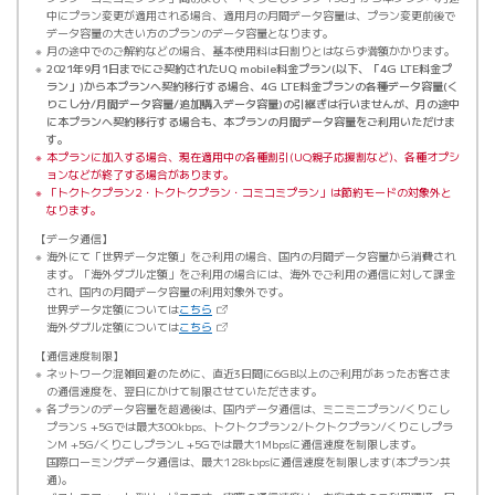
中にプラン変更が適用される場合、適用月の月間データ容量は、プラン変更前後で
データ容量の大きい方のプランのデータ容量となります。
月の途中でのご解約などの場合、基本使用料は日割りとはならず満額かかります。
2021年9月1日までにご契約されたUQ mobile料金プラン(以下、「4G LTE料金プ
ラン」)から本プランへ契約移行する場合、4G LTE料金プランの各種データ容量(く
りこし分/月間データ容量/追加購入データ容量)の引継ぎは行いませんが、月の途中
に本プランへ契約移行する場合も、本プランの月間データ容量をご利用いただけま
す。
本プランに加入する場合、現在適用中の各種割引(UQ親子応援割など)、各種オプシ
ョンなどが終了する場合があります。
「トクトクプラン2・トクトクプラン・コミコミプラン」は節約モードの対象外と
なります。
データ通信
海外にて「世界データ定額」をご利用の場合、国内の月間データ容量から消費され
ます。「海外ダブル定額」をご利用の場合には、海外でご利用の通信に対して課金
され、国内の月間データ容量の利用対象外です。
（新しいタブで開きます）
世界データ定額については
こちら
（新しいタブで開きます）
海外ダブル定額については
こちら
通信速度制限
ネットワーク混雑回避のために、直近3日間に6GB以上のご利用があったお客さま
の通信速度を、翌日にかけて制限させていただきます。
各プランのデータ容量を超過後は、国内データ通信は、ミニミニプラン/くりこし
プランS +5Gでは最大300kbps、トクトクプラン2/トクトクプラン/くりこしプラ
ンM +5G/くりこしプランL +5Gでは最大1Mbpsに通信速度を制限します。
国際ローミングデータ通信は、最大128kbpsに通信速度を制限します(本プラン共
通)。