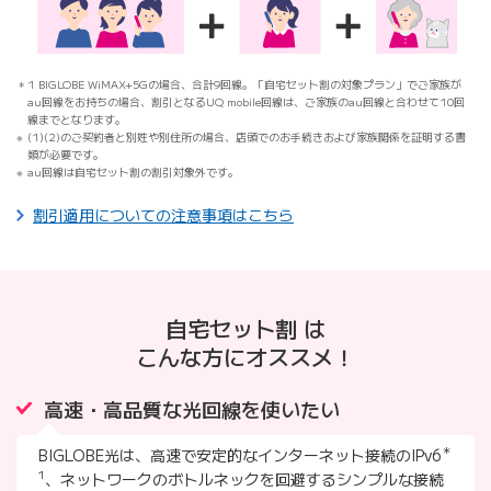
1 BIGLOBE WiMAX+5Gの場合、合計9回線。「自宅セット割の対象プラン」でご家族が
au回線をお持ちの場合、割引となるUQ mobile回線は、ご家族のau回線と合わせて10回
線までとなります。
(1)(2)のご契約者と別姓や別住所の場合、店頭でのお手続きおよび家族関係を証明する書
類が必要です。
au回線は自宅セット割の割引対象外です。
割引適用についての注意事項はこちら
自宅セット割 は
こんな方にオススメ！
高速・高品質な光回線を使いたい
＊
BIGLOBE光は、高速で安定的なインターネット接続のIPv6
1
、ネットワークのボトルネックを回避するシンプルな接続