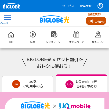
サービス
企業情報
詳細を確認して
お申し込み
メニュー
TOP
料金
シミュレーター
キャンペーン
提供エリア
BIGLOBE光 × セット割引で
おトクに使おう！
auを
UQ mobileを
ご利用中の方
ご利用中の方
UQ mobile 自宅セット割