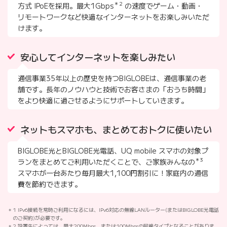
＊2
方式 IPoEを採用。最大1Gbps
の速度でゲーム・動画・
リモートワークなど快適なインターネットをお楽しみいただ
けます。
安心してインターネットを楽しみたい
通信事業35年以上の歴史を持つBIGLOBEは、通信事業の老
舗です。長年のノウハウと技術でお客さまの「おうち時間」
をより快適に過ごせるようにサポートしていきます。
ネットもスマホも、まとめておトクに使いたい
BIGLOBE光とBIGLOBE光電話、UQ mobile スマホの対象プ
＊3
ランをまとめてご利用いただくことで、ご家族みんなの
スマホが一台あたり毎月最大1,100円割引に！家庭内の通信
費を節約できます。
1 IPv6接続を常時ご利用になるには、IPv6対応の無線LANルーター(またはBIGLOBE光電話
のご契約)が必要です。
2 設置先によっては、最大200Mbps、または100Mbpsの回線タイプとなることがありま