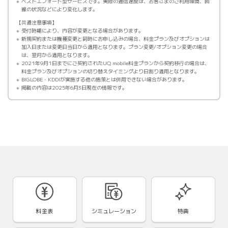
ベストエフォート型サービスです。実際の通信速度は、お客さまのご利用環境、回
線の状況などにより変化します。
共通注意事項
受付時期により、内容が変更となる場合があります。
新規契約または機種変更と同時にお申し込みの場合、料金プラン及びオプションは
加入日または変更日当日から適用となります。プラン変更/オプション変更の場合
は、翌月から適用となります。
2021年9月1日までにご契約されたUQ mobile料金プランから契約移行の場合は、
料金プラン及びオプションの切り替えタイミングより日割り適用となります。
BIGLOBE・KDDIが実施する他の施策とは併用できない場合があります。
掲載の内容は2025年6月3日現在の情報です。
料金表
シミュレーション
特典