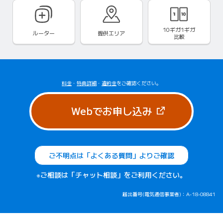
10ギガ1ギガ
ルーター
提供エリア
比較
料金
・
特典詳細
・
違約金
をご確認ください。
（新しいタブで
Webでお申し込み
ご不明点は「よくある質問」よりご確認
※ご相談は「チャット相談」をご利用ください。
届出番号(電気通信事業者)：A-18-08841