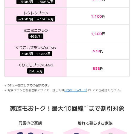
～5GB/月・～30GB/月
トクトクプラン
1,100
円
～1GB/月・～15GB/月
ミニミニプラン
1,100
円
4GB/月
くりこしプランS/M+5G
638
円
3GB/月・15GB/月
くりこしプランL+5G
858
円
25GB/月
5Gは一部エリアでの提供です。
（新しいタブで開きます）
対象プランと割引金額について、詳しくは
UQホームページ
にてご確認ください。
家族もおトク！
最大10回線
まで割引対象
＊1