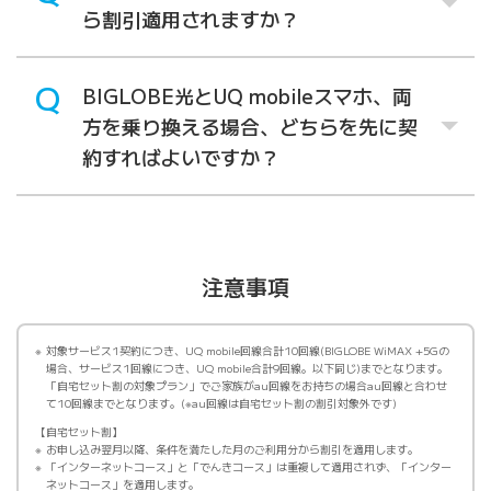
ら割引適用されますか？
BIGLOBE光とUQ mobileスマホ、両
方を乗り換える場合、どちらを先に契
約すればよいですか？
注意事項
対象サービス1契約につき、UQ mobile回線合計10回線(BIGLOBE WiMAX +5Gの
場合、サービス1回線につき、UQ mobile合計9回線。以下同じ)までとなります。
「自宅セット割の対象プラン」でご家族がau回線をお持ちの場合au回線と合わせ
て10回線までとなります。(※au回線は自宅セット割の割引対象外です)
自宅セット割
お申し込み翌月以降、条件を満たした月のご利用分から割引を適用します。
「インターネットコース」と「でんきコース」は重複して適用されず、「インター
ネットコース」を適用します。