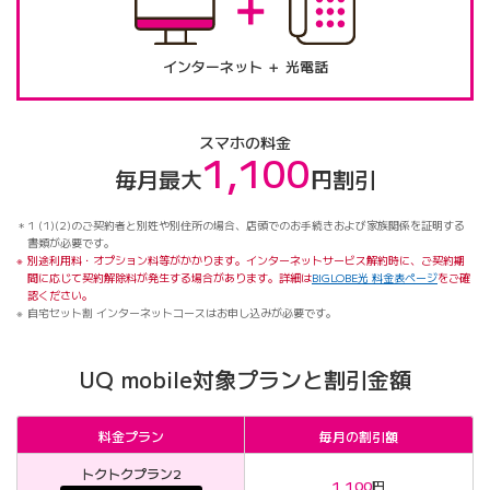
インターネット ＋ 光電話
スマホの料金
1,100
毎月最大
円割引
1 (1)(2)のご契約者と別姓や別住所の場合、店頭でのお手続きおよび家族関係を証明する
書類が必要です。
別途利用料・オプション料等がかかります。インターネットサービス解約時に、ご契約期
間に応じて契約解除料が発生する場合があります。詳細は
BIGLOBE光 料金表ページ
をご確
認ください。
自宅セット割 インターネットコースはお申し込みが必要です。
UQ mobile対象プランと割引金額
料金プラン
毎月の割引額
トクトクプラン2
1,100
円