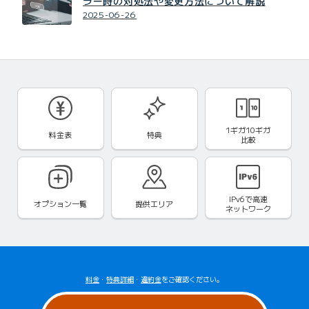
ラー時の対処法や変更方法について解説
2025-06-26
1ギガ10ギガ
料金表
特典
比較
IPv6で
高速
オプション一覧
提供エリア
ネットワーク
料金
・
特典詳細
・
違約金
をご確認ください。