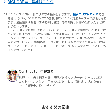
BIGLOBE光 詳細はこちら
10ギガタイプは一部エリアでの提供となります。
提供エリアはこちら
でご
確認ください。10ギガタイプのご利用には10ギガ対応ルーターが必要となり
ます。通信速度はお客さまのご利用機器、宅内配線、回線の混雑状況などに
より低下します。
PPPoE方式での接続には対応しておらず、IPoE方式での接続のみの対応とな
ります。以下のサービスがご利用いただません。（「固定IPアドレスオプシ
ョン／ダイナミックDNSサービス」「一部通信型ゲームなど特定ポートを使
用するサービスまたは複数のユーザでIPアドレスを共有すると利用できない
サービス」「特定のプロトコル（PPTP、SCTP）を利用するサービス」「外
部へのサーバ公開」）
Contributor
中野友希
税理士・社労士補助や衛生管理者を経てフリーライターに。ガジ
ェット・ヘルスケア・子育てなどを中心に『読むサプリ』をモッ
トーに執筆中。@y_nakan0
おすすめの記事