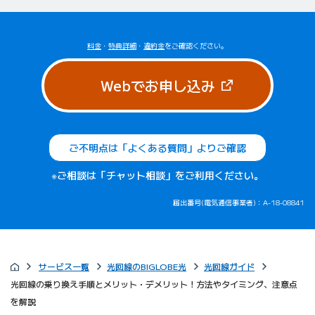
料金
・
特典詳細
・
違約金
をご確認ください。
（新しいタブで
Webでお申し込み
ご不明点は「よくある質問」よりご確認
※ご相談は「チャット相談」をご利用ください。
届出番号(電気通信事業者)：A-18-08841
サービス一覧
光回線のBIGLOBE光
光回線ガイド
光回線の乗り換え手順とメリット・デメリット！方法やタイミング、注意点
を解説