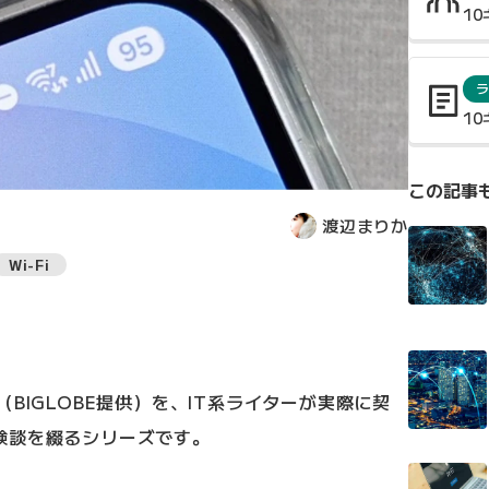
1
ラ
1
この記事
渡辺まりか
Wi-Fi
BIGLOBE提供）を、IT系ライターが実際に契
験談を綴るシリーズです。