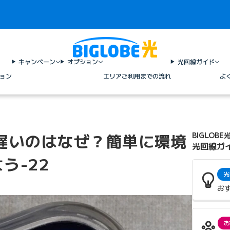
キャンペーン
オプション
光回線ガイド
ョン
エリア
ご利用までの流れ
よ
遅いのはなぜ？簡単に環境
BIGLOBE
光回線ガ
う-22
光
お
お