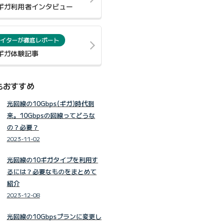
0ギガ利用者インタビュー
イターが徹底レポート
0ギガ体験記事
もおすすめ
光回線の10Gbps(ギガ)時代到
来。10Gbpsの回線ってどうな
の？必要？
2023-11-02
光回線の10ギガタイプを利用す
るには？必要なものをまとめて
紹介
2023-12-08
光回線の10Gbpsプランに変更し