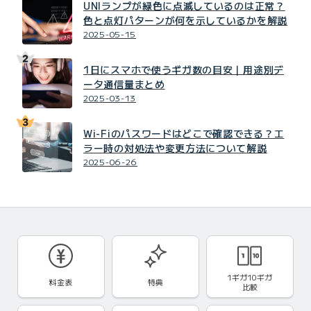
UNIランプが緑色に点滅しているのは正常？
色と点灯パターンが何を示しているかを解説
2025-05-15
1日にスマホで使うギガ数の目安｜用途別デ
ータ通信量まとめ
2025-03-13
Wi-Fiのパスワードはどこで確認できる？エ
ラー時の対処法や変更方法について解説
2025-06-26
1ギガ10ギガ
料金表
特典
比較