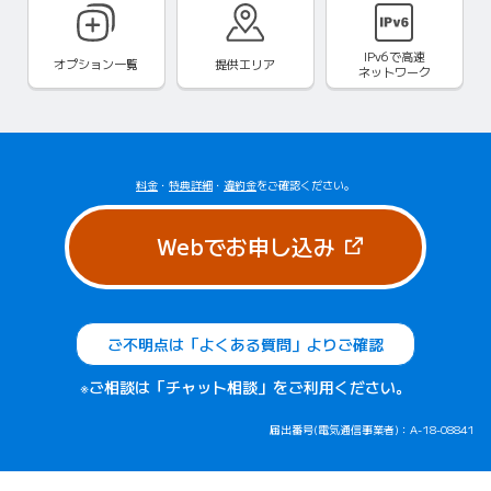
IPv6で
高速
オプション一覧
提供エリア
ネットワーク
料金
・
特典詳細
・
違約金
をご確認ください。
（新しいタブで
Webでお申し込み
ご不明点は「よくある質問」よりご確認
※ご相談は「チャット相談」をご利用ください。
届出番号(電気通信事業者)：A-18-08841