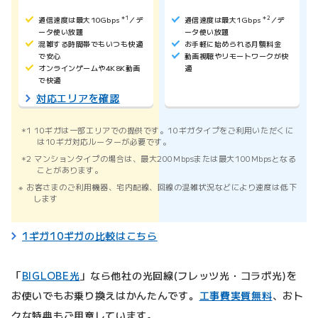
通信速度は最大10Gbps
＊1
／デ
通信速度は最大1Gbps
＊2
／デ
ータ使い放題
ータ使い放題
混雑する時間帯でもいつも快適
お手軽に始められる月額料金
で安心
動画視聴やリモートワークが快
オンラインゲームや4K8K動画
適
で快適
対応エリアを確認
1 10ギガは一部エリアでの提供です。10ギガタイプをご利用いただくに
は10ギガ対応ルーターが必要です。
2 マンションタイプの場合は、最大200Mbpsまたは最大100Mbpsとなる
ことがあります。
お客さまのご利用機器、宅内配線、回線の混雑状況などにより速度は低下
します
1ギガ10ギガの比較はこちら
「
BIGLOBE光
」なら他社の光回線(フレッツ光・コラボ光)を
お使いでもお乗り換えはかんたんです。
工事費実質無料
、おト
クな特典もご用意しています。