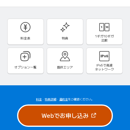
1ギガ10ギガ
料金表
特典
比較
IPv6で
高速
オプション一覧
提供エリア
ネットワーク
料金
・
特典詳細
・
違約金
をご確認ください。
（新しいタブで
Webでお申し込み