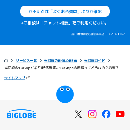
ご不明点は「よくある質問」よりご確認
※ご相談は「チャット相談」をご利用ください。
届出番号(電気通信事業者)：A-18-08841
サービス一覧
光回線のBIGLOBE光
光回線ガイド
光回線の10Gbps(ギガ)時代到来。10Gbpsの回線ってどうなの？必要？
（新しいタブで開きます）
サイトマップ
びっぷるのページ