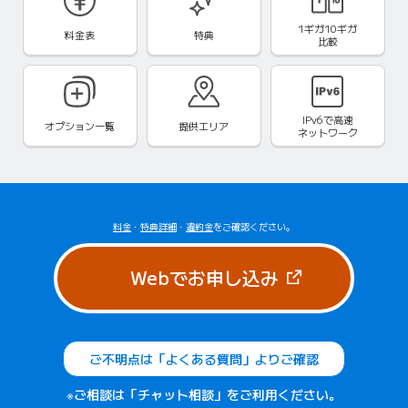
1ギガ10ギガ
料金表
特典
比較
IPv6で
高速
オプション一覧
提供エリア
ネットワーク
料金
・
特典詳細
・
違約金
をご確認ください。
（新しいタブで
Webでお申し込み
ご不明点は「よくある質問」よりご確認
※ご相談は「チャット相談」をご利用ください。