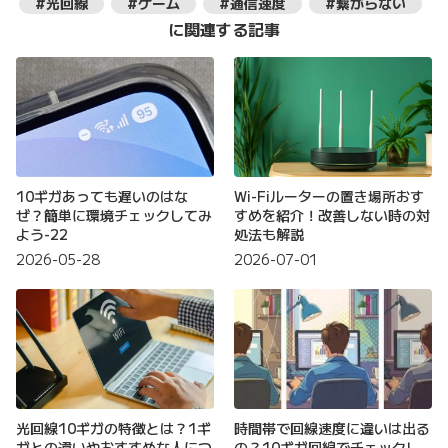
#光回線
#ゲーム
#通信速度
#繋がらない
に関連する記事
10ギガあっても遅いのはな
Wi-Fiルーターの置き場所おす
ぜ？簡単に環境チェックしてみ
すめを紹介！改善しない時の対
よう-22
処法も解説
2026-05-28
2026-07-01
光回線10ギガの特徴とは？1ギ
時間帯で回線速度に違いは出る
ガとの違いやおすすめな人につ
の？10ギガ回線でチェックし