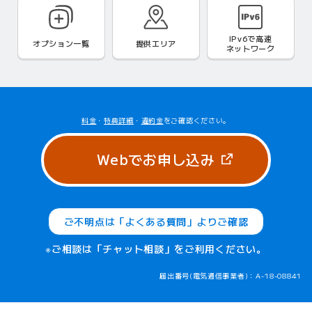
IPv6で
高速
オプション一覧
提供エリア
ネットワーク
料金
・
特典詳細
・
違約金
をご確認ください。
（新しいタブ
Webでお申し込み
ご不明点は「よくある質問」よりご確認
※ご相談は「チャット相談」をご利用ください。
届出番号(電気通信事業者)：A-18-08841