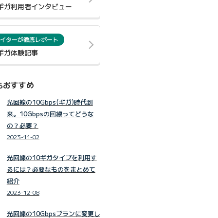
0ギガ利用者インタビュー
イターが徹底レポート
0ギガ体験記事
もおすすめ
光回線の10Gbps(ギガ)時代到
来。10Gbpsの回線ってどうな
の？必要？
2023-11-02
光回線の10ギガタイプを利用す
るには？必要なものをまとめて
紹介
2023-12-08
光回線の10Gbpsプランに変更し