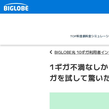
TOP
料金表
料金シミュレーシ
BIGLOBE光 10ギガ利用者イ
1ギガ不満なしから
ガを試して驚い