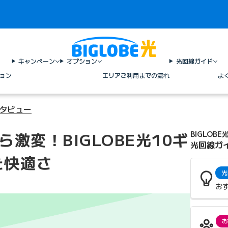
キャンペーン
オプション
光回線ガイド
ョン
エリア
ご利用までの流れ
よ
ンタビュー
激変！BIGLOBE光10ギ
BIGLOBE
光回線ガ
た快適さ
光
お
お