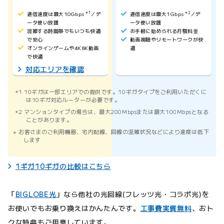
通信速度は最大10Gbps
＊1
／デ
通信速度は最大1Gbps
＊2
／デ
ータ使い放題
ータ使い放題
混雑する時間帯でもいつも快適
お手軽に始められる月額料金
で安心
動画視聴やリモートワークが快
オンラインゲームや4K8K動画
適
で快適
対応エリアを確認
1 10ギガは一部エリアでの提供です。10ギガタイプをご利用いただくに
は10ギガ対応ルーターが必要です。
2 マンションタイプの場合は、最大200Mbpsまたは最大100Mbpsとなる
ことがあります。
お客さまのご利用機器、宅内配線、回線の混雑状況などにより速度は低下
します
1ギガ10ギガの比較はこちら
「
BIGLOBE光
」なら他社の光回線(フレッツ光・コラボ光)を
お使いでもお乗り換えはかんたんです。
工事費実質無料
、おト
クな特典もご用意しています。