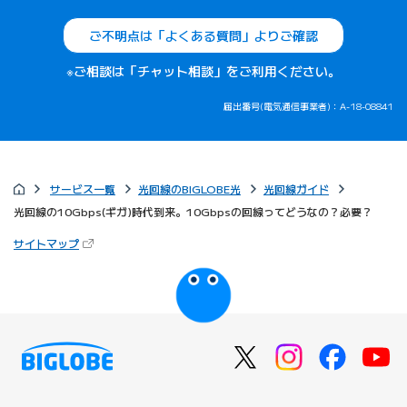
ご不明点は「よくある質問」よりご確認
※ご相談は「チャット相談」をご利用ください。
届出番号(電気通信事業者)：A-18-08841
サービス一覧
光回線のBIGLOBE光
光回線ガイド
光回線の10Gbps(ギガ)時代到来。10Gbpsの回線ってどうなの？必要？
（新しいタブで開きます）
サイトマップ
びっぷるのページ