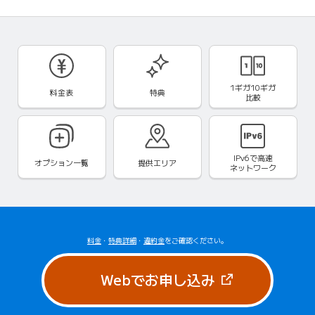
1ギガ10ギガ
料金表
特典
比較
IPv6で
高速
オプション一覧
提供エリア
ネットワーク
料金
・
特典詳細
・
違約金
をご確認ください。
（新しいタブで
Webでお申し込み