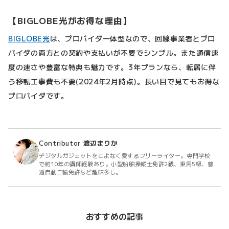
【BIGLOBE光がお得な理由】
BIGLOBE光
は、プロバイダ一体型なので、回線事業者とプロ
バイダの両方との契約や支払いが不要でシンプル。また通信速
度の速さや豊富な特典も魅力です。3年プランなら、転居に伴
う移転工事費も不要(2024年2月時点)。長い目で見てもお得な
プロバイダです。
Contributor
渡辺まりか
デジタルガジェットをこよなく愛するフリーライター。専門学校
で約10年の講師経験あり。小型船舶操縦士免許2級、乗馬5級、普
通自動二輪免許など趣味多し。
おすすめの記事