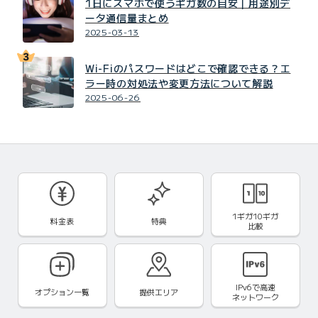
1日にスマホで使うギガ数の目安｜用途別デ
ータ通信量まとめ
2025-03-13
Wi-Fiのパスワードはどこで確認できる？エ
ラー時の対処法や変更方法について解説
2025-06-26
1ギガ10ギガ
料金表
特典
比較
IPv6で
高速
オプション一覧
提供エリア
ネットワーク