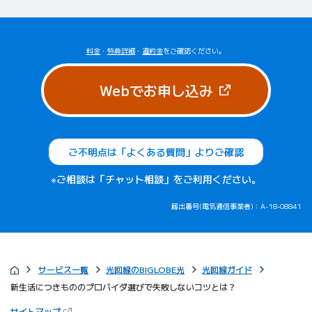
料金
・
特典詳細
・
違約金
をご確認ください。
（新しいタブで
Webでお申し込み
ご不明点は「よくある質問」よりご確認
※ご相談は「チャット相談」をご利用ください。
届出番号(電気通信事業者)：A-18-08841
サービス一覧
光回線のBIGLOBE光
光回線ガイド
新生活につきもののプロバイダ選びで失敗しないコツとは？
（新しいタブで開きます）
サイトマップ