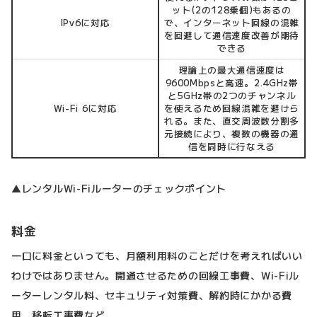
ット(2の128乗個)もあるの
IPv6に対応
で、インターネット回線の混雑
を回避して通信速度改善が期待
できる
理論上の最大通信速度は
9600Mbpsと高速。2.4GHz帯
と5GHz帯の2つのチャンネル
Wi-Fi 6に対応
を使えるため回線混雑を避けら
れる。また、直交周波数分割多
元接続により、複数の機器の通
信を同時に行なえる
▲レンタルWi-Fiルーターのチェックポイント
料金
一口に料金といっても、月額利用料のことだけを考えればいい
わけではありません。開通させるための回線工事費、Wi-Fiル
ーターレンタル料、セキュリティ対策費、解約時にかかる費
用、移転工事費など。