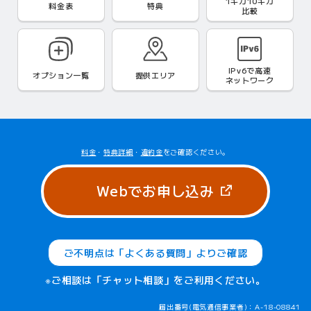
1ギガ10ギガ
料金表
特典
比較
IPv6で
高速
オプション一覧
提供エリア
ネットワーク
料金
・
特典詳細
・
違約金
をご確認ください。
（新しいタブ
Webでお申し込み
ご不明点は「よくある質問」よりご確認
※ご相談は「チャット相談」をご利用ください。
届出番号(電気通信事業者)：A-18-08841