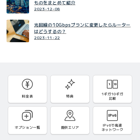
ものをまとめて紹介
2023-12-08
光回線の10Gbpsプランに変更したらルーター
はどうするの？
2023-11-22
1ギガ10ギガ
料金表
特典
比較
IPv6で
高速
オプション一覧
提供エリア
ネットワーク