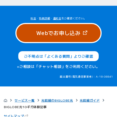
料金
・
特典詳細
・
違約金
をご確認ください。
（新しいタブ
Webでお申し込み
ご不明点は「よくある質問」よりご確認
※ご相談は「チャット相談」をご利用ください。
届出番号(電気通信事業者)：A-18-08841
サービス一覧
光回線のBIGLOBE光
光回線ガイド
BIGLOBE光10ギガ体験記事
（新しいタブで開きます）
サイトマップ