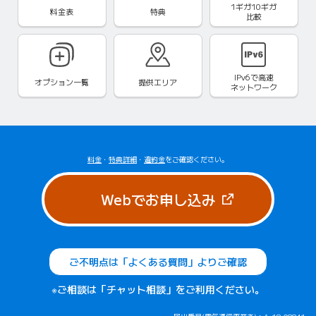
1ギガ10ギガ
料金表
特典
比較
IPv6で
高速
オプション一覧
提供エリア
ネットワーク
料金
・
特典詳細
・
違約金
をご確認ください。
（新しいタブで
Webでお申し込み
ご不明点は「よくある質問」よりご確認
※ご相談は「チャット相談」をご利用ください。