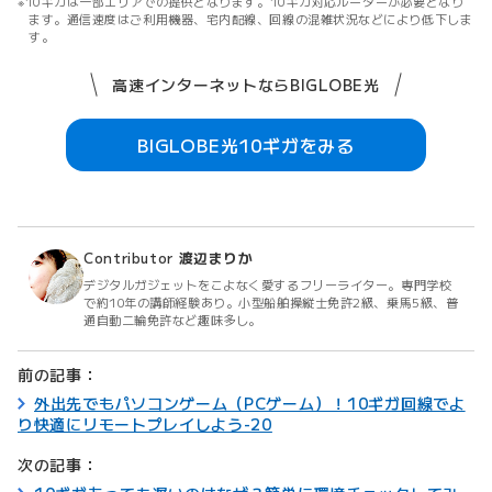
10ギガは一部エリアでの提供となります。10ギガ対応ルーターが必要となり
ます。通信速度はご利用機器、宅内配線、回線の混雑状況などにより低下しま
す。
高速インターネットならBIGLOBE光
BIGLOBE光10ギガをみる
Contributor
渡辺まりか
デジタルガジェットをこよなく愛するフリーライター。専門学校
で約10年の講師経験あり。小型船舶操縦士免許2級、乗馬5級、普
通自動二輪免許など趣味多し。
前の記事：
外出先でもパソコンゲーム（PCゲーム）！10ギガ回線でよ
り快適にリモートプレイしよう-20
次の記事：