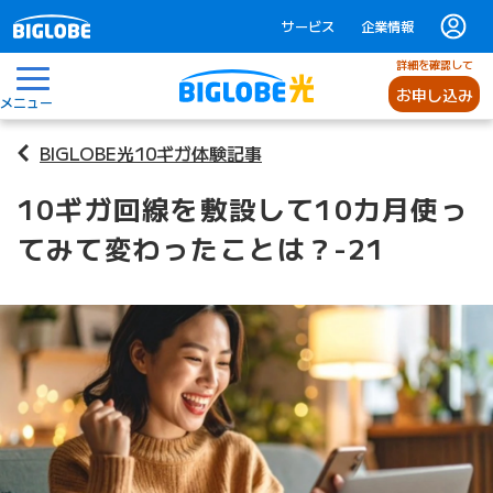
サービス
企業情報
詳細を確認して
お申し込み
メニュー
BIGLOBE光10ギガ体験記事
10ギガ回線を敷設して10カ月使っ
てみて変わったことは？-21