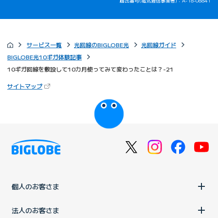
届出番号(電気通信事業者)：A-18-08841
サービス一覧
光回線のBIGLOBE光
光回線ガイド
BIGLOBE光10ギガ体験記事
10ギガ回線を敷設して10カ月使ってみて変わったことは？-21
（新しいタブで開きます）
サイトマップ
びっぷるのページ
個人のお客さま
法人のお客さま