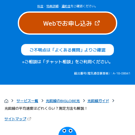
料金
・
特典詳細
・
違約金
をご確認ください。
（新しいタブで
Webでお申し込み
ご不明点は「よくある質問」よりご確認
※ご相談は「チャット相談」をご利用ください。
届出番号(電気通信事業者)：A-18-08841
サービス一覧
光回線のBIGLOBE光
光回線ガイド
光回線の平均速度はどれくらい？測定方法も解説！
（新しいタブで開きます）
サイトマップ
びっぷるのページ