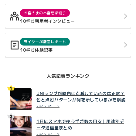
お客さまの本音を深堀り
10ギガ利用者インタビュー
ライターが徹底レポート
10ギガ体験記事
人気記事ランキング
UNIランプが緑色に点滅しているのは正常？
色と点灯パターンが何を示しているかを解説
2025-05-15
1日にスマホで使うギガ数の目安｜用途別デ
ータ通信量まとめ
2025-03-13