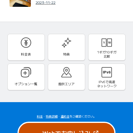
2023-11-22
1ギガ10ギガ
料金表
特典
比較
IPv6で
高速
オプション一覧
提供エリア
ネットワーク
料金
・
特典詳細
・
違約金
をご確認ください。
（新しいタブで