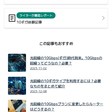
ライターが徹底レポート
10ギガ体験記事
この記事もおすすめ
光回線の10Gbps(ギガ)時代到来。10Gbpsの
回線ってどうなの？必要？
2023-11-02
光回線の10ギガタイプを利用するには？必要
なものをまとめて紹介
2023-12-08
光回線の10Gbpsプランに変更したらルーター
はどうするの？