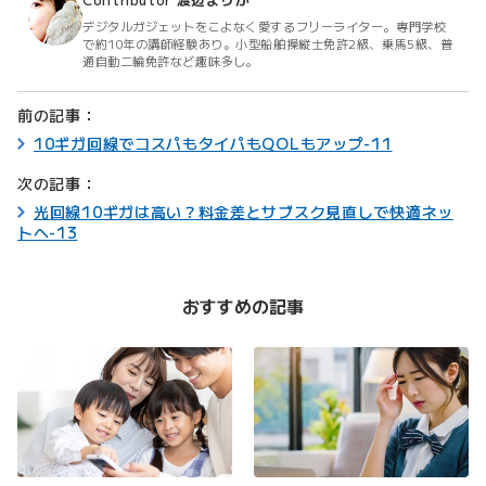
デジタルガジェットをこよなく愛するフリーライター。専門学校
で約10年の講師経験あり。小型船舶操縦士免許2級、乗馬5級、普
通自動二輪免許など趣味多し。
前の記事：
10ギガ回線でコスパもタイパもQOLもアップ-11
次の記事：
光回線10ギガは高い？料金差とサブスク見直しで快適ネッ
トへ-13
おすすめの記事