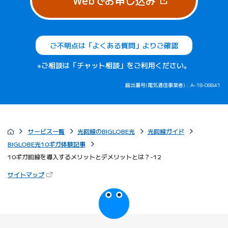
Webでお申し込み
ご不明点は「よくある質問」よりご確認
※ご相談は「チャット相談」をご利用ください。
届出番号(電気通信事業者)：A-18-08841
サービス一覧
光回線のBIGLOBE光
光回線ガイド
BIGLOBE光10ギガ体験記事
10ギガ回線を導入するメリットとデメリットとは？-12
（新しいタブで開きます）
サイトマップ
びっぷるのページ