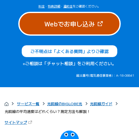
料金
・
特典詳細
・
違約金
をご確認ください。
（新しいタブで
Webでお申し込み
ご不明点は「よくある質問」よりご確認
※ご相談は「チャット相談」をご利用ください。
届出番号(電気通信事業者)：A-18-08841
サービス一覧
光回線のBIGLOBE光
光回線ガイド
光回線の平均速度はどれくらい？測定方法も解説！
（新しいタブで開きます）
サイトマップ
びっぷるのページ