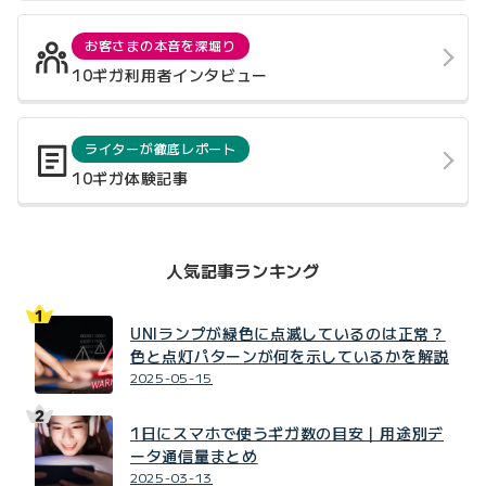
お客さまの本音を深堀り
10ギガ利用者インタビュー
ライターが徹底レポート
10ギガ体験記事
人気記事ランキング
UNIランプが緑色に点滅しているのは正常？
色と点灯パターンが何を示しているかを解説
2025-05-15
1日にスマホで使うギガ数の目安｜用途別デ
ータ通信量まとめ
2025-03-13