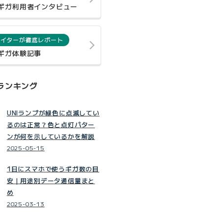
0ギガ利用者インタビュー
ライターが徹底レポート
0ギガ体験記事
ランキング
UNIランプが緑色に点滅してい
るのは正常？色と点灯パター
ンが何を示しているかを解説
2025-05-15
1日にスマホで使うギガ数の目
安｜用途別データ通信量まと
め
2025-03-13