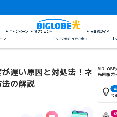
キャンペーン
オプション
光回線ガイド
ョン
エリア
ご利用までの流れ
よ
度が遅い原因と対処法！ネ
BIGLOBE
光回線ガ
方法の解説
光
お