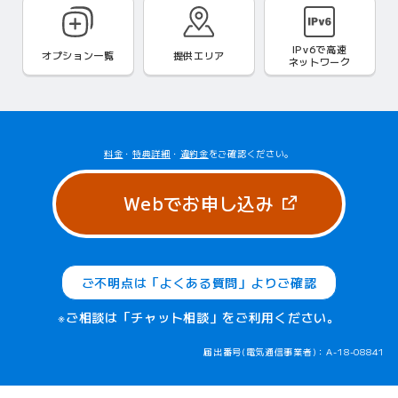
IPv6で
高速
オプション一覧
提供エリア
ネットワーク
料金
・
特典詳細
・
違約金
をご確認ください。
（新しいタブ
Webでお申し込み
ご不明点は「よくある質問」よりご確認
※ご相談は「チャット相談」をご利用ください。
届出番号(電気通信事業者)：A-18-08841