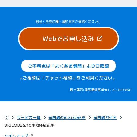
料金
・
特典詳細
・
違約金
をご確認ください。
（新しいタブ
Webでお申し込み
ご不明点は「よくある質問」よりご確認
※ご相談は「チャット相談」をご利用ください。
届出番号(電気通信事業者)：A-18-08841
サービス一覧
光回線のBIGLOBE光
光回線ガイド
BIGLOBE光10ギガ体験記事
（新しいタブで開きます）
サイトマップ