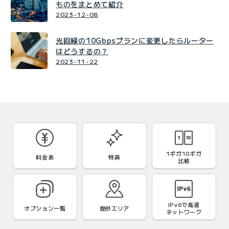
ものをまとめて紹介
2023-12-08
光回線の10Gbpsプランに変更したらルーター
はどうするの？
2023-11-22
1ギガ10ギガ
料金表
特典
比較
IPv6で
高速
オプション一覧
提供エリア
ネットワーク