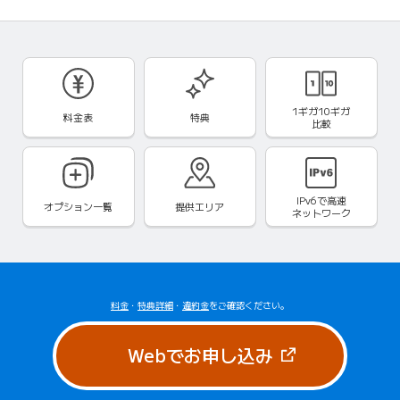
1ギガ10ギガ
料金表
特典
比較
IPv6で
高速
オプション一覧
提供エリア
ネットワーク
料金
・
特典詳細
・
違約金
をご確認ください。
（新しいタブで
Webでお申し込み