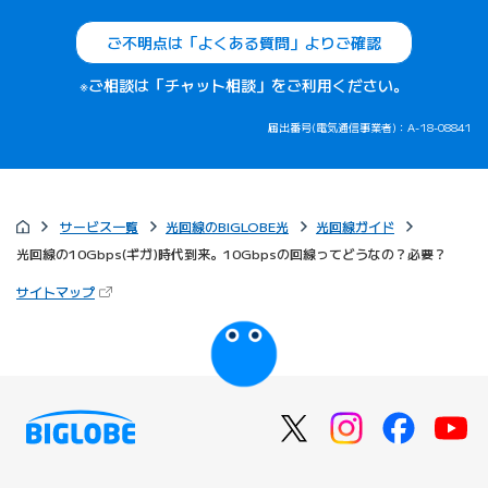
ご不明点は「よくある質問」よりご確認
※ご相談は「チャット相談」をご利用ください。
届出番号(電気通信事業者)：A-18-08841
サービス一覧
光回線のBIGLOBE光
光回線ガイド
光回線の10Gbps(ギガ)時代到来。10Gbpsの回線ってどうなの？必要？
（新しいタブで開きます）
サイトマップ
びっぷるのページ