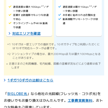
通信速度は最大10Gbps
＊1
／デ
通信速度は最大1Gbps
＊2
／デ
ータ使い放題
ータ使い放題
混雑する時間帯でもいつも快適
お手軽に始められる月額料金
で安心
動画視聴やリモートワークが快
オンラインゲームや4K8K動画
適
で快適
対応エリアを確認
1 10ギガは一部エリアでの提供です。10ギガタイプをご利用いただくに
は10ギガ対応ルーターが必要です。
2 マンションタイプの場合は、最大200Mbpsまたは最大100Mbpsとなる
ことがあります。
お客さまのご利用機器、宅内配線、回線の混雑状況などにより速度は低下
します
1ギガ10ギガの比較はこちら
「
BIGLOBE光
」なら他社の光回線(フレッツ光・コラボ光)を
お使いでもお乗り換えはかんたんです。
工事費実質無料
、おト
クな特典もご用意しています。