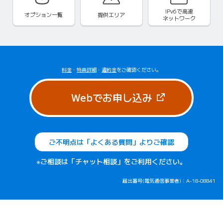
IPv6で
高速
オプション一覧
提供エリア
ネットワーク
料金
・
特典詳細
・
違約金
をご確認ください。
（新しいタブで
Webでお申し込み
ご不明点は「よくある質問」よりご確認
※ご相談は「チャット相談」をご利用ください。
届出番号(電気通信事業者)：A-18-08841