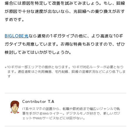
場合には原因を特定して改善を試みてみましょう。もし、回線
が原因で十分な速度が出ないなら、光回線への乗り換えがおす
すめです。
BIGLOBE光
なら通常の1ギガタイプの他に、より高速な10ギ
ガタイプも用意しています。お得な特典もありますので、ぜひ
検討してみてはいかがでしょうか。
10ギガは一部エリアでの提供となります。10ギガ対応ルーターが必要となり
ます。通信速度はご利用機器、宅内配線、回線の混雑状況などにより低下しま
す
Contributor
T.A
IT系やスマホの話題から、転職や節約術まで幅広いジャンルで執
筆を手がけるWebライター。デジタルモノが好きで、新しいガジ
ェットやWebサービスなどには目がない。