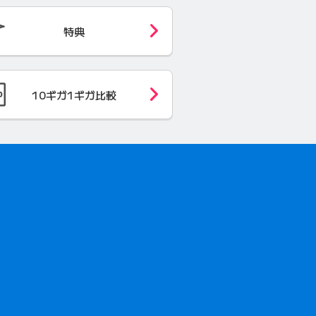
特典
10ギガ1ギガ
比較
開きます）