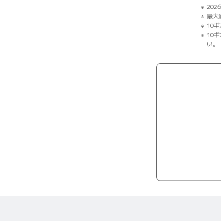
202
最大
10
10
い。