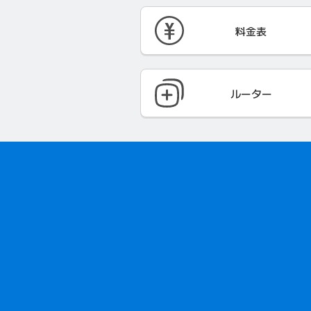
料金表
ルーター