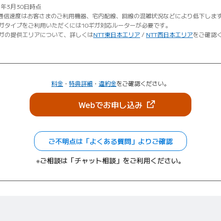
6年3月30日時点
通信速度はお客さまのご利用機器、宅内配線、回線の混雑状況などにより低下しま
ギガタイプをご利用いただくには10ギガ対応ルーターが必要です。
ギガの提供エリアについて、詳しくは
NTT東日本エリア
/
NTT西日本エリア
をご確認
料金
・
特典詳細
・
違約金
をご確認ください。
（新しいタブで開きま
Webでお申し込み
ご不明点は「よくある質問」よりご確認
※ご相談は「チャット相談」をご利用ください。