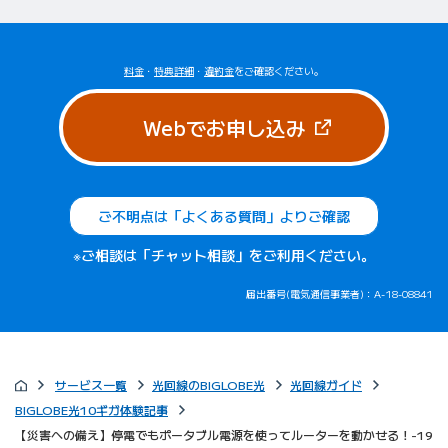
料金
・
特典詳細
・
違約金
をご確認ください。
（新しいタブで
Webでお申し込み
ご不明点は「よくある質問」よりご確認
※ご相談は「チャット相談」をご利用ください。
届出番号(電気通信事業者)：A-18-08841
サービス一覧
光回線のBIGLOBE光
光回線ガイド
BIGLOBE光10ギガ体験記事
【災害への備え】停電でもポータブル電源を使ってルーターを動かせる！-19