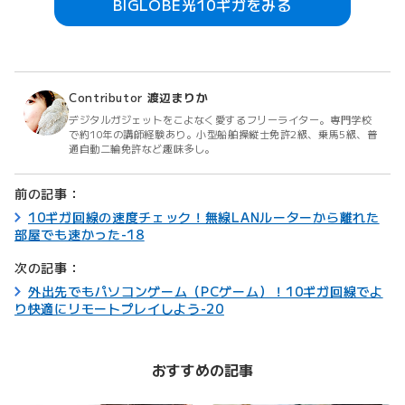
BIGLOBE光10ギガをみる
Contributor
渡辺まりか
デジタルガジェットをこよなく愛するフリーライター。専門学校
で約10年の講師経験あり。小型船舶操縦士免許2級、乗馬5級、普
通自動二輪免許など趣味多し。
前の記事：
10ギガ回線の速度チェック！無線LANルーターから離れた
部屋でも速かった-18
次の記事：
外出先でもパソコンゲーム（PCゲーム）！10ギガ回線でよ
り快適にリモートプレイしよう-20
おすすめの記事