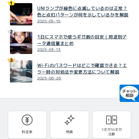
UNIランプが緑色に点滅しているのは正常？
色と点灯パターンが何を示しているかを解説
2025-05-15
1日にスマホで使うギガ数の目安｜用途別デ
ータ通信量まとめ
2025-03-13
Wi-Fiのパスワードはどこで確認できる？エ
ラー時の対処法や変更方法について解説
2025-06-26
1ギガ10ギガ
料金表
特典
比較