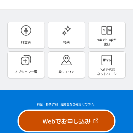
1ギガ10ギガ
料金表
特典
比較
IPv6で
高速
オプション一覧
提供エリア
ネットワーク
料金
・
特典詳細
・
違約金
をご確認ください。
（新しいタブで
Webでお申し込み