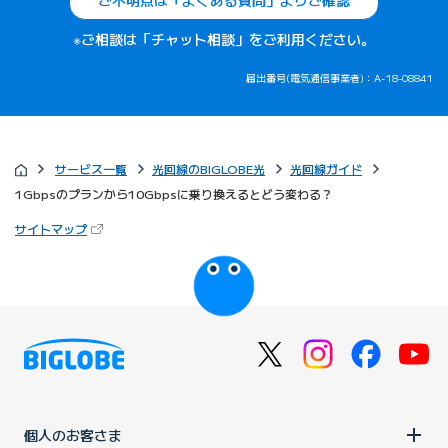
ご不明点は「よくある質問」よりご確認
※ご相談は「チャット相談」をご利用ください。
届出番号(電気通信事業者)：A-18-08841
サービス一覧
光回線のBIGLOBE光
光回線ガイド
1Gbpsのプランから10Gbpsに乗り換えるとどう変わる？
（新しいタブで開きます）
サイトマップ
びっぷるのページ
個人のお客さま