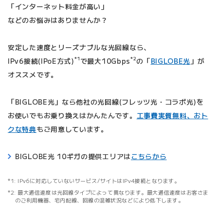
「インターネット料金が高い」
などのお悩みはありませんか？
安定した速度とリーズナブルな光回線なら、
*1
*2
IPv6接続(IPoE方式)
で最大10Gbps
の「
BIGLOBE光
」が
オススメです。
「BIGLOBE光」なら他社の光回線(フレッツ光・コラボ光)を
お使いでもお乗り換えはかんたんです。
工事費実質無料、おト
クな特典
もご用意しています。
BIGLOBE光 10ギガの提供エリアは
こちらから
IPv6に対応していないサービス/サイトはIPv4接続となります。
最大通信速度は光回線タイプによって異なります。最大通信速度はお客さま
のご利用機器、宅内配線、回線の混雑状況などにより低下します。