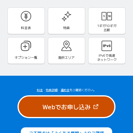
1ギガ10ギガ
料金表
特典
比較
IPv6で
高速
オプション一覧
提供エリア
ネットワーク
料金
・
特典詳細
・
違約金
をご確認ください。
（新しいタブで
Webでお申し込み