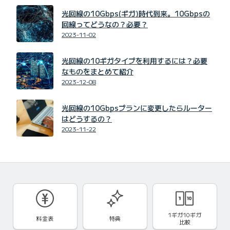
光回線の10Gbps(ギガ)時代到来。10Gbpsの
回線ってどうなの？必要？
2023-11-02
光回線の10ギガタイプを利用するには？必要
なものをまとめて紹介
2023-12-08
光回線の10Gbpsプランに変更したらルーター
はどうするの？
2023-11-22
1ギガ10ギガ
料金表
特典
比較