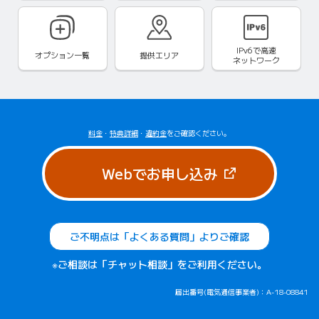
IPv6で
高速
オプション一覧
提供エリア
ネットワーク
料金
・
特典詳細
・
違約金
をご確認ください。
（新しいタブで
Webでお申し込み
ご不明点は「よくある質問」よりご確認
※ご相談は「チャット相談」をご利用ください。
届出番号(電気通信事業者)：A-18-08841