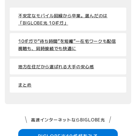
不安定なモバイル回線から卒業。選んだのは
「BIGLOBE光 10ギガ」
10ギガで“待ち時間”を短縮”―在宅ワークも配信
視聴も、同時接続でも快適に
地方在住だから選ばれる大手の安心感
まとめ
高速インターネットならBIGLOBE光