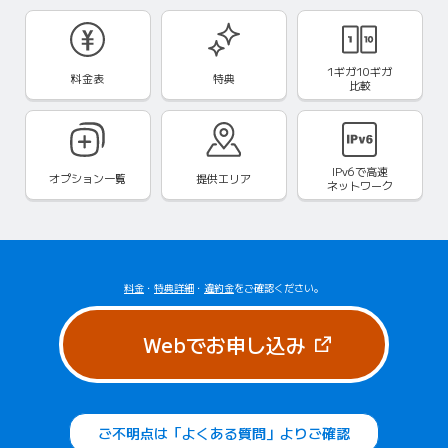
1ギガ10ギガ
料金表
特典
比較
IPv6で
高速
オプション一覧
提供エリア
ネットワーク
料金
・
特典詳細
・
違約金
をご確認ください。
（新しいタブで
Webでお申し込み
ご不明点は「よくある質問」よりご確認