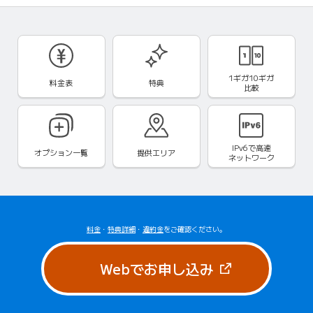
1ギガ10ギガ
料金表
特典
比較
IPv6で
高速
オプション一覧
提供エリア
ネットワーク
料金
・
特典詳細
・
違約金
をご確認ください。
（新しいタブで
Webでお申し込み