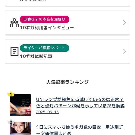
お客さまの本音を深堀り
10ギガ利用者インタビュー
ライターが徹底レポート
10ギガ体験記事
人気記事ランキング
UNIランプが緑色に点滅しているのは正常？
色と点灯パターンが何を示しているかを解説
2025-05-15
1日にスマホで使うギガ数の目安｜用途別デ
ータ通信量まとめ