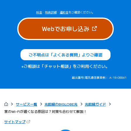
料金
・
特典詳細
・
違約金
をご確認ください。
（新しいタブで
Webでお申し込み
ご不明点は「よくある質問」よりご確認
※ご相談は「チャット相談」をご利用ください。
届出番号(電気通信事業者)：A-18-08841
サービス一覧
光回線のBIGLOBE光
光回線ガイド
家のWi-Fiが遅くなる原因は？対策も合わせて解説！
（新しいタブで開きます）
サイトマップ
びっぷるのページ