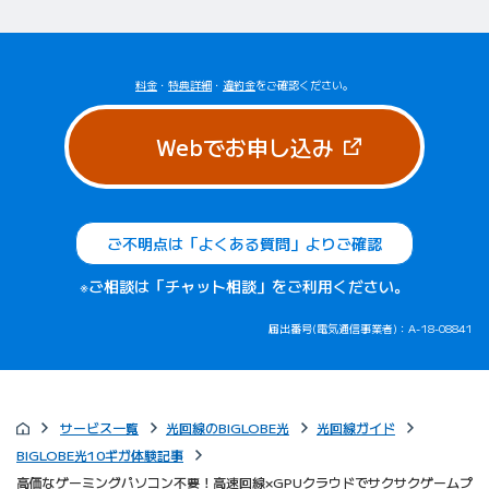
料金
・
特典詳細
・
違約金
をご確認ください。
（新しいタブで
Webでお申し込み
ご不明点は「よくある質問」よりご確認
※ご相談は「チャット相談」をご利用ください。
届出番号(電気通信事業者)：A-18-08841
サービス一覧
光回線のBIGLOBE光
光回線ガイド
BIGLOBE光10ギガ体験記事
高価なゲーミングパソコン不要！高速回線×GPUクラウドでサクサクゲームプ