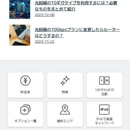
光回線の10ギガタイプを利用するには？必要
なものをまとめて紹介
2023-12-08
光回線の10Gbpsプランに変更したらルーター
はどうするの？
2023-11-22
1ギガ10ギガ
料金表
特典
比較
IPv6で
高速
オプション一覧
提供エリア
ネットワーク