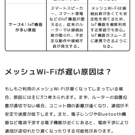
スマートスピーカ
メッシュWi-Fiは接
ー、スマート家電
続台数が多くても安
などのIoT機器が増
定性を保てるため、
ケース4：IoT機器
えると、従来のル
IoT機器を複数利用
が多い家庭
ーターでは接続台
する家庭でも安心。
数が限られ、不安
IoT機器がスムーズ
定な動作や接続不
に連携できるように
良が発生する。
なる。
メッシュWi-Fiが遅い原因は？
もしもご利用のメッシュWi-Fiが遅くなってしまっている場
合、原因には主に3つ考えられます。まず、ルーターの設置位
置が適切でない場合、ユニット間の距離が遠くなり、通信が不
安定で速度が低下します。また、電子レンジやBluetooth機
器など電波干渉する電子機器が近くにあると、電波干渉により
通信が途切れたり遅くなったりする可能性があります。