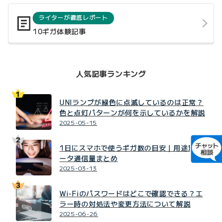
ライターが徹底レポート
10ギガ体験記事
人気記事ランキング
UNIランプが緑色に点滅しているのは正常？
色と点灯パターンが何を示しているかを解説
2025-05-15
1日にスマホで使うギガ数の目安｜用途別デ
ータ通信量まとめ
2025-03-13
Wi-Fiのパスワードはどこで確認できる？エ
ラー時の対処法や変更方法について解説
2025-06-26