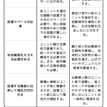
ザーには不向き。
する。
各ユニットを適切
壁掛け型や小型のユ
な間隔で設置する
ニットを選択する。
ためのスペースが
設置スペースが必
設置場所を事前に計
必要で、狭い部屋
要
画し、生活空間を圧
や家具の多い空間
迫しない工夫をす
では設置が難しい
る。
場合がある。
ユニット間の互換
購入前に対応機器や
性が重要であり、
互換性を確認し、将
統一された製品で
対応機器をそろえ
来的に汎用性の高い
構成する必要があ
る必要がある
製品を選ぶ。公式サ
る。また、既存機
イトやマニュアルで
器との互換性確認
情報を確認する。
も必要。
必要最小限のユニッ
親機と複数のユニ
ト数で設置し、省エ
設置する機器に比
ットが常に稼働す
ネモードが搭載され
例して電気代がか
るため、設置ユニ
たモデルを選ぶ。使
かる
ット数に応じて電
用しないユニットは
気代が増加する。
一時的に電源を切
る。