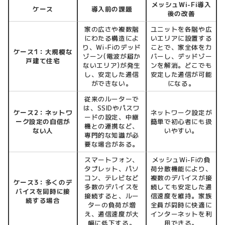
メッシュWi-Fi導入
ケース
導入前の課題
後の改善
家の広さや複数階
ユニットを各階や広
にわたる構造によ
いエリアに設置する
り、Wi-Fiのデッド
ことで、家全体をカ
ケース1：大規模な
ゾーン(電波が届か
バーし、デッドゾー
戸建て住宅
ないエリア)が発生
ンを解消。どこでも
し、安定した通信
安定した通信が可能
ができない。
になる。
従来のルーターで
は、SSIDやパスワ
ケース2：ネットワ
ネットワーク設定が
ードの設定、中継
ーク設定の自信が
簡単で初心者にも扱
機との連携など、
ない人
いやすい。
専門的な知識が必
要な場合がある。
スマートフォン、
メッシュWi-Fiの負
タブレット、パソ
荷分散機能により、
コン、テレビなど
複数のデバイスが接
ケース3：多くのデ
多数のデバイスを
続しても安定した通
バイスを同時に接
接続すると、ルー
信速度を維持。家族
続する場合
ターの負荷が増
全員が同時に快適に
え、通信速度が大
インターネットを利
幅に低下する。
用できる。