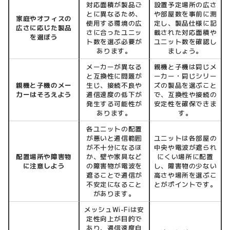
対応面積が製品ご
設置予定場所の広さ
とに異なるため、
や部屋数を事前に測
家庭やオフィスの
使用する環境の広
定し、製品仕様に記
広さに応じた製品
さに合ったユニッ
載された対応面積や
を選ぼう
ト数を選ぶ必要が
ユニット数を確認し
あります。
ましょう。
メーカーが異なる
親機と子機は同じメ
と互換性に問題が
ーカー・同じシリー
親機と子機のメー
生じ、接続不良や
ズの製品を選ぶこと
カーはそろえよう
通信速度の低下が
で、互換性や接続の
発生する可能性が
安定性を確保できま
あります。
す。
各ユニットの配置
が悪いと通信範囲
ユニットは各部屋の
が不十分になるほ
中央や電波が遮られ
配置場所や障害物
か、壁や家具など
にくい場所に配置
に注意しよう
の障害物が電波を
し、障害物の少ない
遮ることで通信が
高さや場所を選ぶこ
不安定になること
とがポイントです。
があります。
メッシュWi-Fiは安
定性向上が目的で
あり、通信速度自