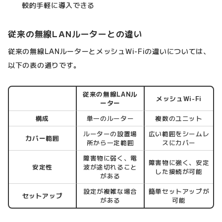
較的手軽に導入できる
従来の無線LANルーターとの違い
従来の無線LANルーターとメッシュWi-Fiの違いについては、
以下の表の通りです。
従来の無線LANル
メッシュWi-Fi
ーター
構成
単一のルーター
複数のユニット
ルーターの設置場
広い範囲をシームレ
カバー範囲
所から一定範囲
スにカバー
障害物に弱く、電
障害物に強く、安定
安定性
波が途切れること
した接続が可能
がある
設定が複雑な場合
簡単セットアップが
セットアップ
がある
可能