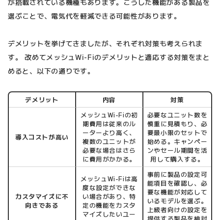
が搭載されている機種もあります。こうした機能がある製品を
選ぶことで、電気代を軽減できる可能性があります。
デメリットを挙げてきましたが、それぞれ対策も考えられま
す。 改めてメッシュWi-Fiのデメリットと適応する対策をまと
めると、以下の通りです。
デメリット
内容
対策
メッシュWi-Fiの初
必要なユニット数を
期費用は従来のル
慎重に見積もり、必
ーターより高く、
要最小限のセットで
導入コストが高い
複数のユニットが
始める。キャンペー
必要な場合はさら
ンやセール期間を活
に費用がかかる。
用して購入する。
事前に製品の設定可
メッシュWi-Fiは高
能項目を確認し、必
度な設定ができな
要な機能が対応して
カスタマイズに不
い場合があり、特
いるモデルを選ぶ。
向きである
定の機能をカスタ
上級者向けの設定を
マイズしたいユー
提供する製品を検討