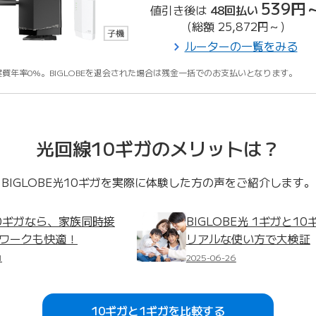
539円
値引き後は
48回払い
（総額 25,872円～）
ルーターの一覧をみる
実質年率0%。BIGLOBEを退会された場合は残金一括でのお支払いとなります。
光回線10ギガのメリットは？
BIGLOBE光10ギガを実際に体験した方の声をご紹介します。
0ギガなら、家族同時接
BIGLOBE光 1ギガと
ワークも快適！
リアルな使い方で大検証
1
2025-06-26
10ギガと1ギガを比較する