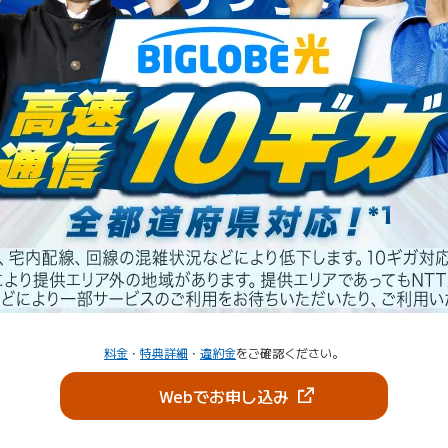
料金
・
特典詳細
・
違約金
をご確認ください。
（新しいタブで開きま
Webでお申し込み