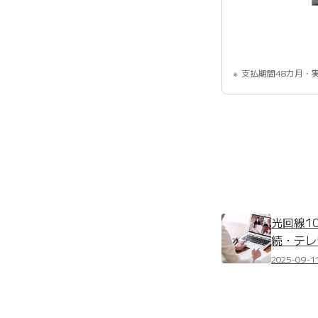
支払期間48カ月・
光回線1
続・テレ
2025-09-1