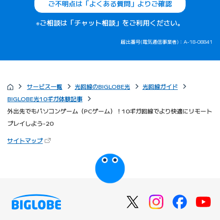
ご不明点は「よくある質問」よりご確認
※ご相談は「チャット相談」をご利用ください。
届出番号(電気通信事業者)：A-18-08841
サービス一覧
光回線のBIGLOBE光
光回線ガイド
BIGLOBE光10ギガ体験記事
外出先でもパソコンゲーム（PCゲーム）！10ギガ回線でより快適にリモート
プレイしよう-20
（新しいタブで開きます）
サイトマップ
びっぷるのページ