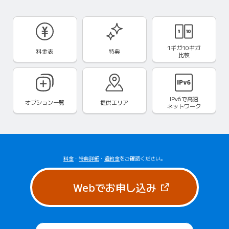
1ギガ10ギガ
料金表
特典
比較
IPv6で
高速
オプション一覧
提供エリア
ネットワーク
料金
・
特典詳細
・
違約金
をご確認ください。
（新しいタブで
Webでお申し込み