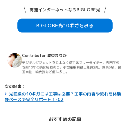
高速インターネットならBIGLOBE光
BIGLOBE光10ギガをみる
Contributor
渡辺まりか
デジタルガジェットをこよなく愛するフリーライター。専門学校
で約10年の講師経験あり。小型船舶操縦士免許2級、乗馬5級、普
通自動二輪免許など趣味多し。
次の記事：
光回線の10ギガには工事は必要？工事の内容や流れを体験
談ベースで完全リポート！-02
おすすめの記事