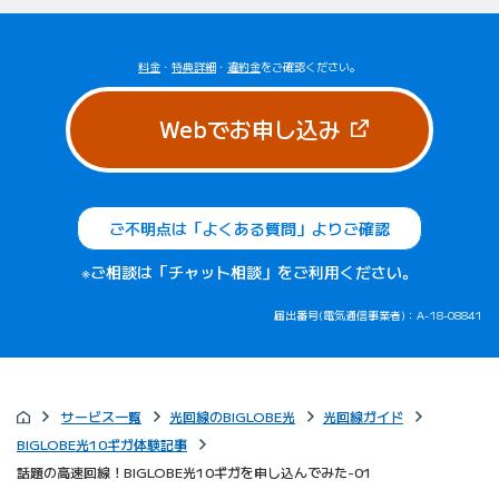
料金
・
特典詳細
・
違約金
をご確認ください。
（新しいタブで
Webでお申し込み
ご不明点は「よくある質問」よりご確認
※ご相談は「チャット相談」をご利用ください。
届出番号(電気通信事業者)：A-18-08841
サービス一覧
光回線のBIGLOBE光
光回線ガイド
BIGLOBE光10ギガ体験記事
話題の高速回線！BIGLOBE光10ギガを申し込んでみた-01