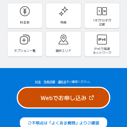
1ギガ10ギガ
料金表
特典
比較
IPv6で
高速
オプション一覧
提供エリア
ネットワーク
料金
・
特典詳細
・
違約金
をご確認ください。
（新しいタブで
Webでお申し込み
ご不明点は「よくある質問」よりご確認