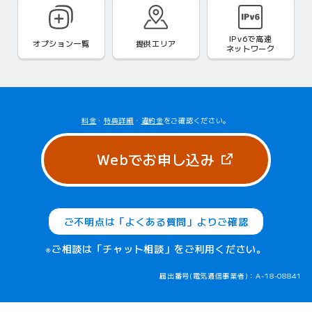
IPv6で
高速
オプション一覧
提供エリア
ネットワーク
料金
・
特典詳細
・
違約金
をご確認ください。
（新しいタブ
Webでお申し込み
ご不明点は「よくある質問」よりご確認
※ご相談は「チャット相談」をご利用ください。
届出番号(電気通信事業者)：A-18-08841